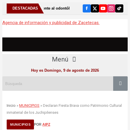
ódicamente al odontólogo puede ayudar a detectar el bruxismo
DESTACADAS
Agencia de información y publicidad de Zacetecas.
Menú
Hoy es Domingo, 9 de agosto de 2026
Inicio
»
MUNICIPIOS
» Declaran Fiesta Brava como Patrimonio Cultural
inmaterial de los Juchipilenses
POR
AIPZ
MUNICIPIOS