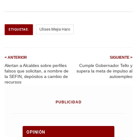
a
m
h
el
ce
ail
at
e
b
s
gr
o
A
a
Ulises Mejia Haro
ETIQUETAS:
o
p
m
k
p
< ANTERIOR
SIGUIENTE >
Alertan a Alcaldes sobre perfiles
Cumple Gobernador Tello y
falsos que solicitan, a nombre de
supera la meta de impulso al
la SEFIN, depósitos a cambio de
autoempleo
recursos
PUBLICIDAD
OPINIÓN