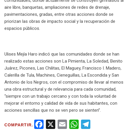
comunidades, donde actualmente se construyen gimnasios al
aire libre, banquetas, ampliaciones de redes de drenaje,
pavimentaciones, gradas, entre otras acciones donde se
priorizan las obras de impacto social y la recuperación de
espacios públicos.
Ulises Mejía Haro indicó que las comunidades donde se han
realizado estas acciones son La Pimienta, La Soledad, Benito
Juárez, Picones, Las Chilitas, El Maguey, Francisco I. Madero,
Calerilla de Tula, Machines, Cieneguillas, La Escondida y San
Antonio de los Negros, con el compromiso de llevar al menos
una obra estructural y de relevancia para cada comunidad,
“siempre con un trabajo cercano y con toda la voluntad de
mejorar el entorno y calidad de vida de sus habitantes, con
acciones sencillas que no se ven pero se sienten”.
F
X
E
W
T
COMPARTIR.