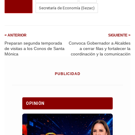
o
A
a
o
p
m
Secretaría de Economía (Sezac)
k
p
< ANTERIOR
SIGUIENTE >
Preparan segunda temporada
Convoca Gobernador a Alcaldes
de visitas a los Conos de Santa
a cerrar filas y fortalecer la
Mónica
coordinación y la comunicación
PUBLICIDAD
OPINIÓN