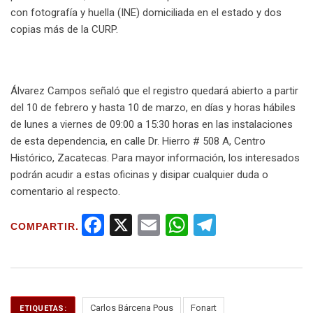
con fotografía y huella (INE) domiciliada en el estado y dos
copias más de la CURP.
Álvarez Campos señaló que el registro quedará abierto a partir
del 10 de febrero y hasta 10 de marzo, en días y horas hábiles
de lunes a viernes de 09:00 a 15:30 horas en las instalaciones
de esta dependencia, en calle Dr. Hierro # 508 A, Centro
Histórico, Zacatecas. Para mayor información, los interesados
podrán acudir a estas oficinas y disipar cualquier duda o
comentario al respecto.
F
X
E
W
T
COMPARTIR.
a
m
h
el
ce
ail
at
e
b
s
gr
Carlos Bárcena Pous
Fonart
ETIQUETAS: