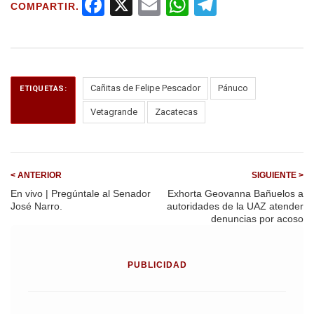
F
X
E
W
T
COMPARTIR.
a
m
h
el
ce
ail
at
e
b
s
gr
o
A
a
Cañitas de Felipe Pescador
Pánuco
ETIQUETAS:
o
p
m
Vetagrande
Zacatecas
k
p
< ANTERIOR
SIGUIENTE >
En vivo | Pregúntale al Senador
Exhorta Geovanna Bañuelos a
José Narro.
autoridades de la UAZ atender
denuncias por acoso
PUBLICIDAD