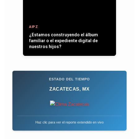
AIPZ
Entre plumas, operativos y la paz que
se quiere recuperar
ESTADO DEL TIEMPO
ZACATECAS, MX
Haz clic para ver el reporte extendido en vivo