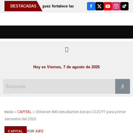
️ Fabiola Rodríguez fortalece las tradiciones de Susticacán con elección 
DESTACADAS
Hoy es Viernes, 7 de agosto de 2026
Inicio
»
CAPITAL
» Obtienen 840 estudiantes becas COZCYT para primer
semestre del 2020
POR
AIPZ
CAPITAL