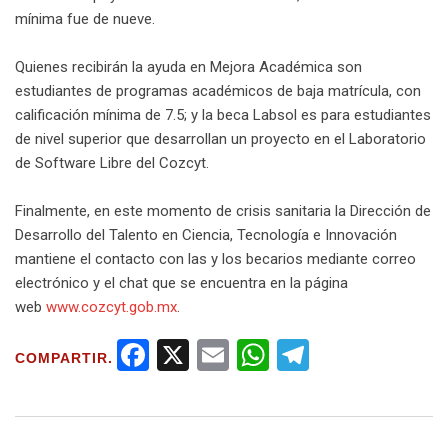
mínima fue de nueve.
Quienes recibirán la ayuda en Mejora Académica son
estudiantes de programas académicos de baja matrícula, con
calificación mínima de 7.5; y la beca Labsol es para estudiantes
de nivel superior que desarrollan un proyecto en el Laboratorio
de Software Libre del Cozcyt.
Finalmente, en este momento de crisis sanitaria la Dirección de
Desarrollo del Talento en Ciencia, Tecnología e Innovación
mantiene el contacto con las y los becarios mediante correo
electrónico y el chat que se encuentra en la página
web
www.cozcyt.gob.mx
.
F
X
E
W
T
COMPARTIR.
a
m
h
el
ce
ail
at
e