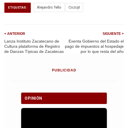
b
s
gr
o
A
a
Alejandro Tello
Cozcyt
ETIQUETAS:
o
p
m
k
p
< ANTERIOR
SIGUIENTE >
Lanza Instituto Zacatecano de
Exenta Gobierno del Estado el
Cultura plataforma de Registro
pago de impuestos al hospedaje
de Danzas Típicas de Zacatecas
por lo que resta del año
PUBLICIDAD
OPINIÓN