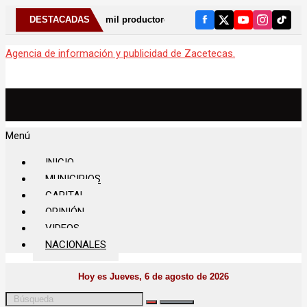
 más de 4 mil productores y ganaderos, anuncia Gobernador David Monre
DESTACADAS
Agencia de información y publicidad de Zacetecas.
Menú
INICIO
MUNICIPIOS
CAPITAL
OPINIÓN
VIDEOS
NACIONALES
Hoy es Jueves, 6 de agosto de 2026