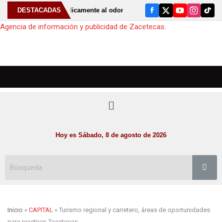
⚠️ Acudir periódicamente al odontólogo puede ayudar a detectar el br
DESTACADAS
Agencia de información y publicidad de Zacetecas.
Hoy es Sábado, 8 de agosto de 2026
Inicio
»
CAPITAL
» Turismo regional y carretero, áreas de oportunidades
para reactivar Zacatecas.