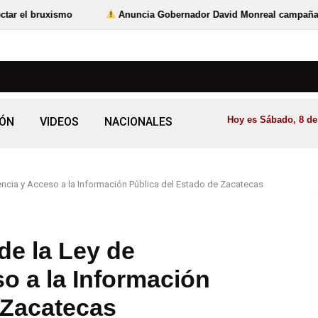
Anuncia Gobernador David Monreal campaña estatal para preve
Hoy es Sábado, 8 de
IÓN
VIDEOS
NACIONALES
encia y Acceso a la Información Pública del Estado de Zacatecas
de la Ley de
o a la Información
 Zacatecas