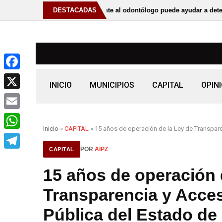
dir periódicamente al odontólogo puede ayudar a detectar el bruxismo
DESTACADAS
F
INICIO
MUNICIPIOS
CAPITAL
OPIN
a
X
c
E
e
Inicio
»
CAPITAL
» 15 años de operación de la Ley de Transpar
m
W
b
a
POR
AIPZ
CAPITAL
h
o
T
i
a
15 años de operación 
o
e
l
t
k
l
Transparencia y Acces
s
e
Pública del Estado de
A
g