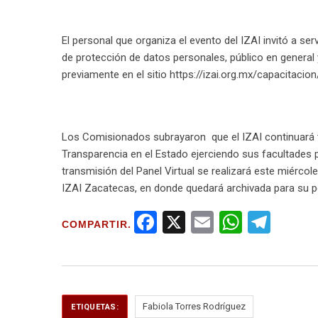
El personal que organiza el evento del IZAI invitó a ser
de protección de datos personales, público en general 
previamente en el sitio https://izai.org.mx/capacitacio
Los Comisionados subrayaron que el IZAI continuará tr
Transparencia en el Estado ejerciendo sus facultades 
transmisión del Panel Virtual se realizará este miércole
IZAI Zacatecas, en donde quedará archivada para su po
F
X
E
W
T
COMPARTIR.
a
m
h
el
ce
ail
at
e
b
s
gr
o
A
a
Fabiola Torres Rodríguez
ETIQUETAS: