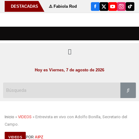
18 de julio
DESTACADAS
⚠️ Fabiola Rodríguez fortalece las tradiciones de Su
Hoy es Viernes, 7 de agosto de 2026
Inicio
»
VIDEOS
» Entrevista en vivo con Adolfo Bonilla, Secretario del
Campo.
POR
AIPZ
VIDEOS