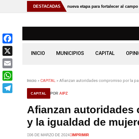
ernador David Monreal nueva etapa para fortalecer al campo zacatecan
DESTACADAS
F
INICIO
MUNICIPIOS
CAPITAL
OPIN
a
X
c
E
e
Inicio
»
CAPITAL
» Afianzan autoridades compromiso por la paz
m
W
b
a
POR
AIPZ
CAPITAL
h
o
T
i
a
Afianzan autoridades
o
e
l
t
k
l
y la igualdad de muje
s
e
A
06 DE MARZO DE 2024
IMPRIMIR
g