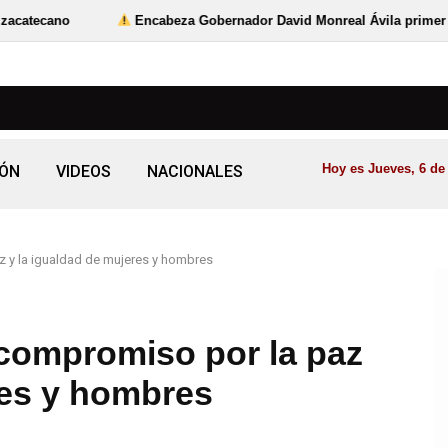
o
Encabeza Gobernador David Monreal Ávila primer Foro por 
Hoy es Jueves, 6 de
IÓN
VIDEOS
NACIONALES
 y la igualdad de mujeres y hombres
 compromiso por la paz
res y hombres