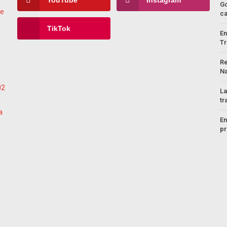
YouTube
Instagram
Go
c
TikTok
En
Tr
Re
Na
La
tr
En
pr