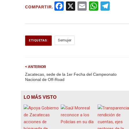
F
X
E
W
T
COMPARTIR.
a
m
h
el
ce
ail
at
e
b
s
gr
o
A
a
Semujer
ETIQUETAS:
o
p
m
k
p
< ANTERIOR
Zacatecas, sede de la 1er Fecha del Campeonato
Nacional de Off-Road
LO MÁS VISTO