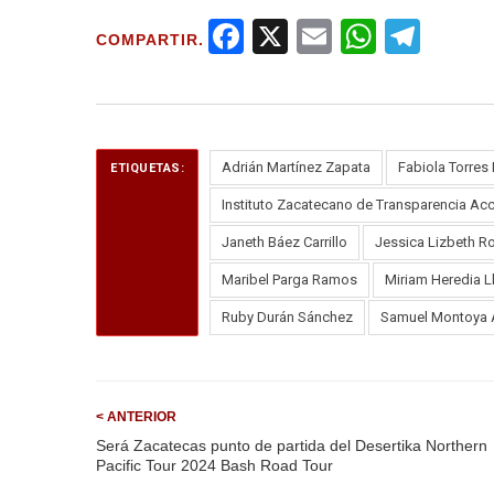
F
X
E
W
T
COMPARTIR.
a
m
h
el
ce
ail
at
e
b
s
gr
o
A
a
Adrián Martínez Zapata
Fabiola Torres
ETIQUETAS:
o
p
m
Instituto Zacatecano de Transparencia Acc
k
p
Janeth Báez Carrillo
Jessica Lizbeth R
Maribel Parga Ramos
Miriam Heredia 
Ruby Durán Sánchez
Samuel Montoya 
< ANTERIOR
Será Zacatecas punto de partida del Desertika Northern
Pacific Tour 2024 Bash Road Tour