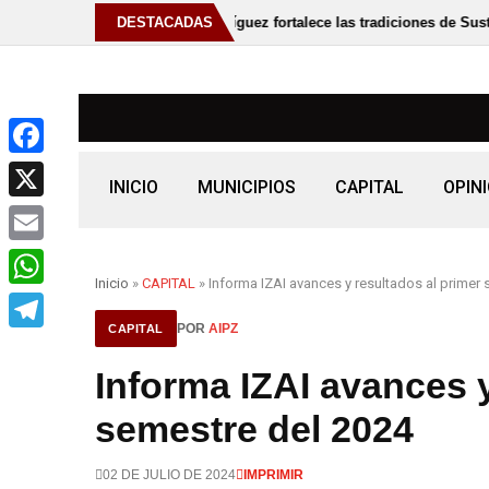
Fabiola Rodríguez fortalece las tradiciones de Susticacán con elecció
DESTACADAS
F
INICIO
MUNICIPIOS
CAPITAL
OPIN
a
X
c
E
e
Inicio
»
CAPITAL
» Informa IZAI avances y resultados al primer
m
W
b
a
POR
AIPZ
CAPITAL
h
o
T
i
a
Informa IZAI avances y
o
e
l
t
k
l
semestre del 2024
s
e
A
02 DE JULIO DE 2024
IMPRIMIR
g