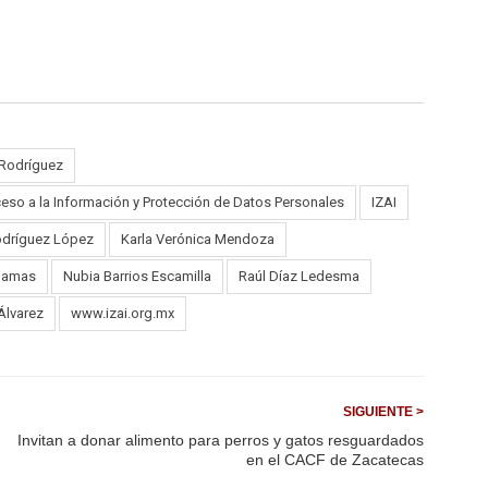
 Rodríguez
eso a la Información y Protección de Datos Personales
IZAI
odríguez López
Karla Verónica Mendoza
Llamas
Nubia Barrios Escamilla
Raúl Díaz Ledesma
Álvarez
www.izai.org.mx
SIGUIENTE >
Invitan a donar alimento para perros y gatos resguardados
en el CACF de Zacatecas