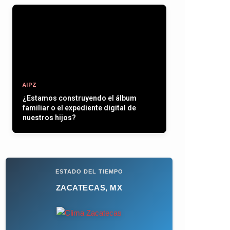
AIPZ
Entre plumas, operativos y la paz que
se quiere recuperar
ESTADO DEL TIEMPO
ZACATECAS, MX