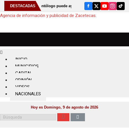
e al odontólogo puede ayudar a detectar el bruxismo
DESTACADAS
⚠️ Anunci
Agencia de información y publicidad de Zacetecas.
Menú
INICIO
MUNICIPIOS
CAPITAL
OPINIÓN
VIDEOS
NACIONALES
Hoy es Domingo, 9 de agosto de 2026