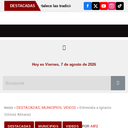
iola Rodríguez fortalece las tradiciones de Susticacán con elección de la
DESTACADAS
Hoy es Viernes, 7 de agosto de 2026
Inicio
»
DESTACADAS
,
MUNICIPIOS
,
VIDEOS
» Entrevista a Ignacio
Gómez Almaraz
POR
AIPZ
DESTACADAS
MUNICIPIOS
VIDEOS