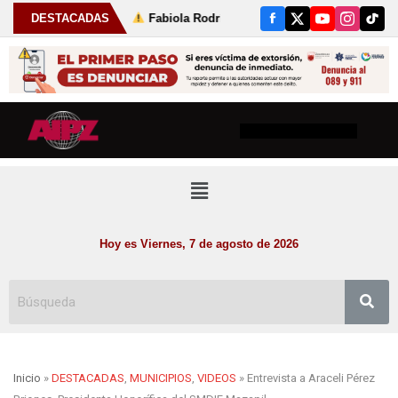
 julio
DESTACADAS
Fabiola Rodríguez fortalece las tradiciones de Susticacá
Hoy es Viernes, 7 de agosto de 2026
Inicio
»
DESTACADAS
,
MUNICIPIOS
,
VIDEOS
» Entrevista a Araceli Pérez