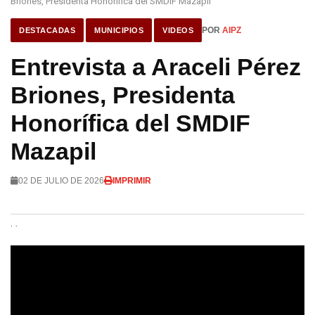
Briones, Presidenta Honorífica del SMDIF Mazapil
POR
AIPZ
DESTACADAS
MUNICIPIOS
VIDEOS
Entrevista a Araceli Pérez
Briones, Presidenta
Honorífica del SMDIF
Mazapil
02 DE JULIO DE 2026
IMPRIMIR
. .