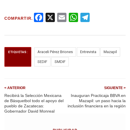
F
X
E
W
T
COMPARTIR.
a
m
h
el
ce
ail
at
e
b
s
gr
o
A
a
Araceli Pérez Briones
Entrevista
Mazapil
ETIQUETAS:
o
p
m
SEDIF
SMDIF
k
p
< ANTERIOR
SIGUIENTE >
Recibirá la Selección Mexicana
Inauguran Practicaja BBVA en
de Básquetbol todo el apoyo del
Mazapil: un paso hacia la
pueblo de Zacatecas:
inclusión financiera en la región
Gobernador David Monreal