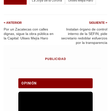
k
p
La Joya de la Corona
Ulises Mejia Haro
< ANTERIOR
SIGUIENTE >
Por un Zacatecas con calles
Instalan órgano de control
dignas, sigue la obra pública en
interno de la SEFIN; pide
la Capital: Ulises Mejía Haro
secretario redoblar esfuerzos
por la transparencia
PUBLICIDAD
OPINIÓN