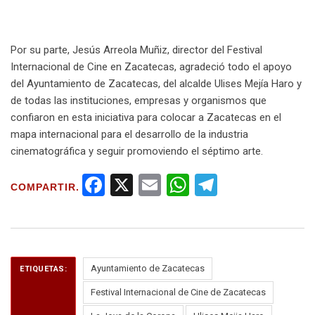
Por su parte, Jesús Arreola Muñiz, director del Festival
Internacional de Cine en Zacatecas, agradeció todo el apoyo
del Ayuntamiento de Zacatecas, del alcalde Ulises Mejía Haro y
de todas las instituciones, empresas y organismos que
confiaron en esta iniciativa para colocar a Zacatecas en el
mapa internacional para el desarrollo de la industria
cinematográfica y seguir promoviendo el séptimo arte.
F
X
E
W
T
COMPARTIR.
a
m
h
el
ce
ail
at
e
b
s
gr
o
A
a
Ayuntamiento de Zacatecas
ETIQUETAS:
o
p
m
Festival Internacional de Cine de Zacatecas