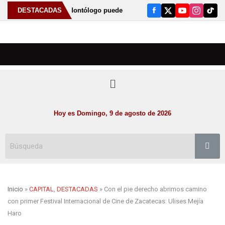
icamente al odontólogo puede ayudar a detectar el bruxismo
DESTACADAS
A
Hoy es Domingo, 9 de agosto de 2026
Inicio
»
CAPITAL
,
DESTACADAS
» Con el pie derecho abrimos camino
con primer Festival Internacional de Cine de Zacatecas: Ulises Mejía
Haro