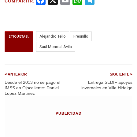
F
X
E
W
T
COMPARTIR.
a
m
h
el
ce
ail
at
e
b
s
gr
o
A
a
Alejandro Tello
Fresnillo
ETIQUETAS:
o
p
m
Saúl Monreal Ávila
k
p
< ANTERIOR
SIGUIENTE >
Desde el 2013 no se pagó el
Entrega SEDIF apoyos
IMSS en Ojocaliente: Daniel
invernales en Villa Hidalgo
López Martínez
PUBLICIDAD