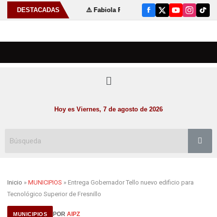
8 de julio
DESTACADAS
⚠️ Fabiola Rodríguez fortalece las tradiciones de Sus
Hoy es Viernes, 7 de agosto de 2026
Inicio
»
MUNICIPIOS
» Entrega Gobernador Tello nuevo edificio para
Tecnológico Superior de Fresnillo
POR
AIPZ
MUNICIPIOS