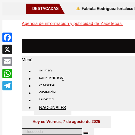
8 de julio
DESTACADAS
Fabiola Rodríguez fortalece las tradiciones de Sus
Agencia de información y publicidad de Zacetecas.
Facebook
X
Menú
Email
INICIO
MUNICIPIOS
WhatsApp
CAPITAL
OPINIÓN
Telegram
VIDEOS
NACIONALES
Hoy es Viernes, 7 de agosto de 2026