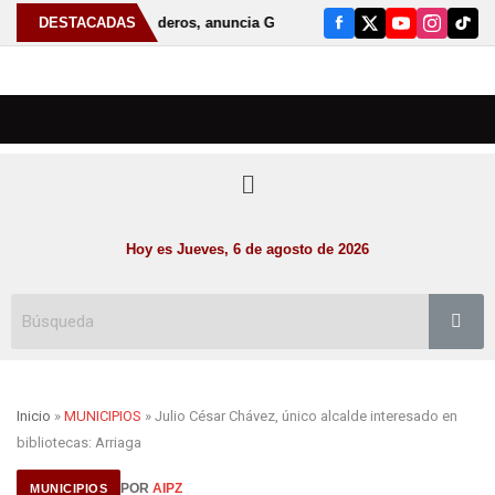
ductores y ganaderos, anuncia Gobernador David Monreal nueva etapa pa
DESTACADAS
Hoy es Jueves, 6 de agosto de 2026
Inicio
»
MUNICIPIOS
» Julio César Chávez, único alcalde interesado en
bibliotecas: Arriaga
POR
AIPZ
MUNICIPIOS