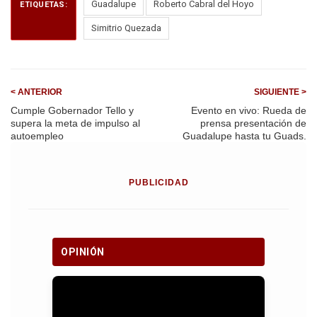
o
A
a
Guadalupe
Roberto Cabral del Hoyo
ETIQUETAS:
o
p
m
Simitrio Quezada
k
p
< ANTERIOR
SIGUIENTE >
Cumple Gobernador Tello y
Evento en vivo: Rueda de
supera la meta de impulso al
prensa presentación de
autoempleo
Guadalupe hasta tu Guads.
PUBLICIDAD
OPINIÓN