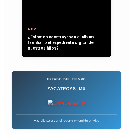
AIPZ
Entre plumas, operativos y la paz que
se quiere recuperar
ESTADO DEL TIEMPO
ZACATECAS, MX
Haz clic para ver el reporte extendido en vivo