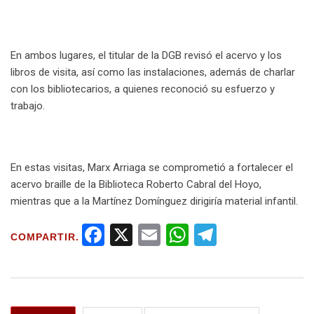
En ambos lugares, el titular de la DGB revisó el acervo y los
libros de visita, así como las instalaciones, además de charlar
con los bibliotecarios, a quienes reconoció su esfuerzo y
trabajo.
En estas visitas, Marx Arriaga se comprometió a fortalecer el
acervo braille de la Biblioteca Roberto Cabral del Hoyo,
mientras que a la Martínez Domínguez dirigiría material infantil.
F
X
E
W
T
COMPARTIR.
a
m
h
el
ce
ail
at
e
b
s
gr