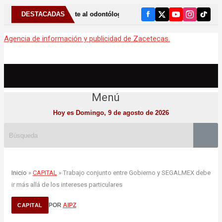
amente al odontólogo puede ayudar a detectar el bruxismo
DESTACADAS
⚠️ A
Agencia de información y publicidad de Zacetecas.
Menú
Hoy es Domingo, 9 de agosto de 2026
Inicio
»
CAPITAL
» Trabajo conjunto entre Gobierno y SEGALMEX debe
ir más allá de los intereses particulares
POR
AIPZ
CAPITAL