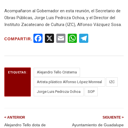
Acompañaron al Gobernador en esta reunión, el Secretario de
Obras Públicas, Jorge Luis Pedroza Ochoa, y el Director del
Instituto Zacatecano de Cultura (IZC), Alfonso Vázquez Sosa.
F
X
E
W
T
COMPARTIR.
a
m
h
el
ce
ail
at
e
b
s
gr
o
A
a
Alejandro Tello Cristerna
ETIQUETAS:
o
p
m
Artista plástico Alfonso López Monreal
IZC
k
p
Jorge Luis Pedroza Ochoa
SOP
< ANTERIOR
SIGUIENTE >
Alejandro Tello dota de
Ayuntamiento de Guadalupe