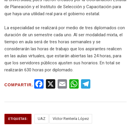
de Planeación y el Instituto de Selección y Capacitación para
que haya una utilidad real para el gobierno estatal.
La especialidad se realizará por medio de tres diplomados con
duración de un semestre cada uno. Al ser modalidad mixta, el
tiempo en aula será de tres horas semanales y se
considerarán las horas de trabajo que los aspirantes realicen
en las aulas virtuales, que estarán abiertas las 24 horas, para
que los servidores públicos ajusten sus horarios. En total se
realizarán 630 horas por diplomado.
F
X
E
W
T
COMPARTIR.
a
m
h
el
ce
ail
at
e
b
s
gr
o
A
a
UAZ
Víctor Rentería López
ETIQUETAS:
o
p
m