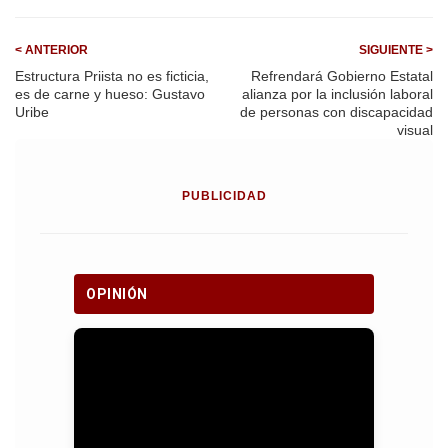
k
p
< ANTERIOR
SIGUIENTE >
Estructura Priista no es ficticia,
Refrendará Gobierno Estatal
es de carne y hueso: Gustavo
alianza por la inclusión laboral
Uribe
de personas con discapacidad
visual
PUBLICIDAD
OPINIÓN