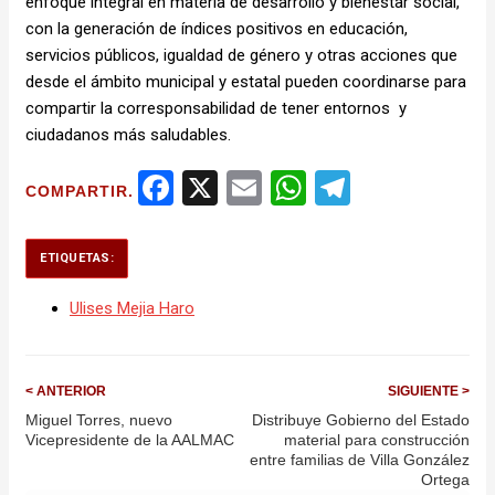
enfoque integral en materia de desarrollo y bienestar social,
con la generación de índices positivos en educación,
servicios públicos, igualdad de género y otras acciones que
desde el ámbito municipal y estatal pueden coordinarse para
compartir la corresponsabilidad de tener entornos y
ciudadanos más saludables.
Facebook
X
Email
WhatsApp
Telegram
COMPARTIR.
ETIQUETAS:
Ulises Mejia Haro
< ANTERIOR
SIGUIENTE >
Miguel Torres, nuevo
Distribuye Gobierno del Estado
Vicepresidente de la AALMAC
material para construcción
entre familias de Villa González
Ortega