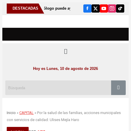
ente al odontólogo puede ayudar a detectar el bruxismo
DESTACADAS
Anu
Hoy es Lunes, 10 de agosto de 2026
Inicio
»
CAPITAL
» Por la salud de las familias, acciones municipales
con servicios de calidad: Ulises Mejía Haro