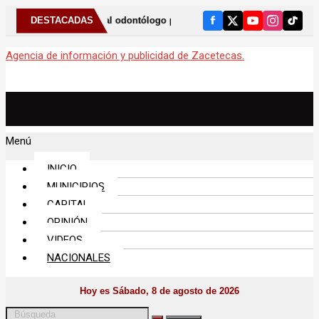
te al odontólogo puede ayudar a detectar el bruxismo
DESTACADAS
Anunc
Agencia de información y publicidad de Zacetecas.
Menú
INICIO
MUNICIPIOS
CAPITAL
OPINIÓN
VIDEOS
NACIONALES
Hoy es Sábado, 8 de agosto de 2026