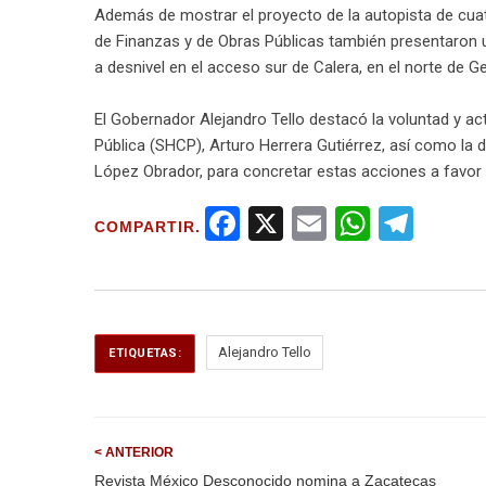
Además de mostrar el proyecto de la autopista de cuatr
de Finanzas y de Obras Públicas también presentaron 
a desnivel en el acceso sur de Calera, en el norte de Ge
El Gobernador Alejandro Tello destacó la voluntad y acti
Pública (SHCP), Arturo Herrera Gutiérrez, así como la 
López Obrador, para concretar estas acciones a favor 
F
X
E
W
T
COMPARTIR.
a
m
h
el
ce
ail
at
e
b
s
gr
o
A
a
Alejandro Tello
ETIQUETAS:
o
p
m
k
p
< ANTERIOR
Revista México Desconocido nomina a Zacatecas