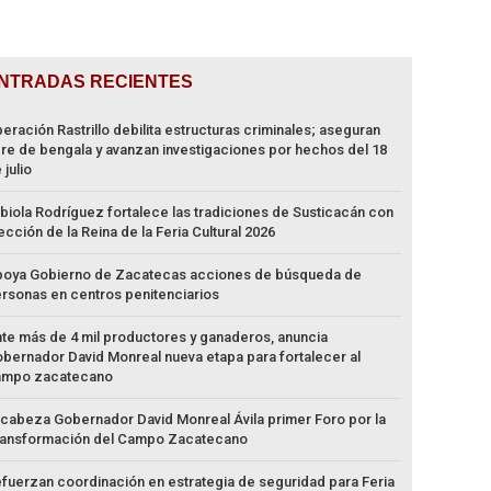
NTRADAS RECIENTES
eración Rastrillo debilita estructuras criminales; aseguran
gre de bengala y avanzan investigaciones por hechos del 18
 julio
biola Rodríguez fortalece las tradiciones de Susticacán con
ección de la Reina de la Feria Cultural 2026
oya Gobierno de Zacatecas acciones de búsqueda de
rsonas en centros penitenciarios
te más de 4 mil productores y ganaderos, anuncia
bernador David Monreal nueva etapa para fortalecer al
ampo zacatecano
cabeza Gobernador David Monreal Ávila primer Foro por la
ansformación del Campo Zacatecano
fuerzan coordinación en estrategia de seguridad para Feria