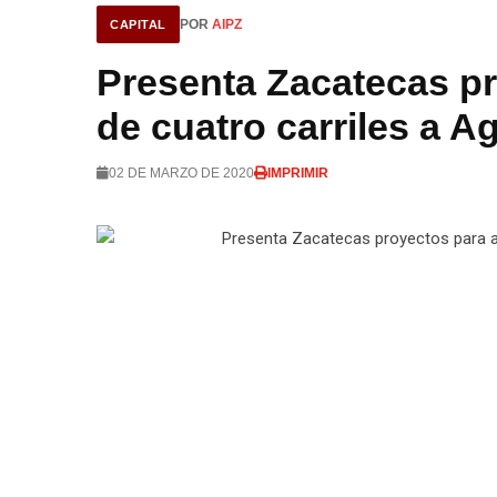
p
POR
AIPZ
CAPITAL
r
p
a
Presenta Zacatecas pr
m
de cuatro carriles a A
02 DE MARZO DE 2020
IMPRIMIR