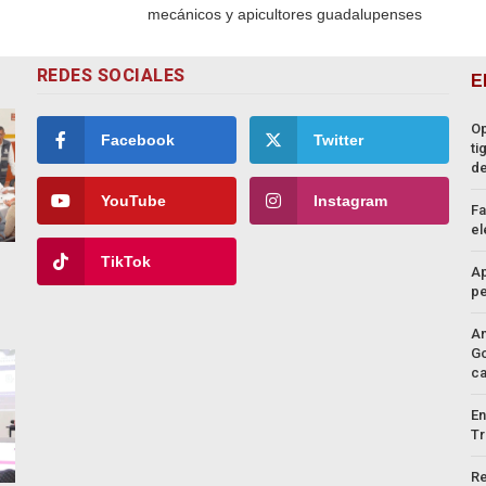
mecánicos y apicultores guadalupenses
REDES SOCIALES
E
Op
Facebook
Twitter
ti
de
YouTube
Instagram
Fa
el
TikTok
Ap
pe
An
Go
c
En
Tr
Re