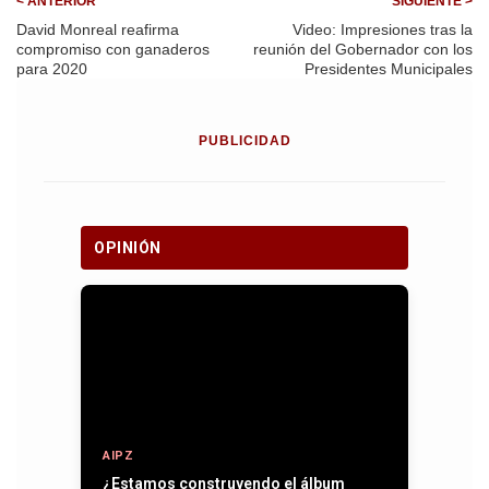
< ANTERIOR
SIGUIENTE >
David Monreal reafirma
Video: Impresiones tras la
compromiso con ganaderos
reunión del Gobernador con los
para 2020
Presidentes Municipales
PUBLICIDAD
OPINIÓN
AIPZ
¿Estamos construyendo el álbum