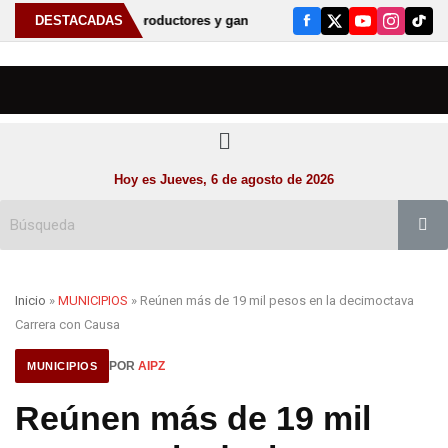
l productores y ganaderos, anuncia Gobernador David Monreal nueva et
DESTACADAS
Menú
Hoy es Jueves, 6 de agosto de 2026
Inicio
»
MUNICIPIOS
» Reúnen más de 19 mil pesos en la decimoctava
Carrera con Causa
POR
AIPZ
MUNICIPIOS
Reúnen más de 19 mil