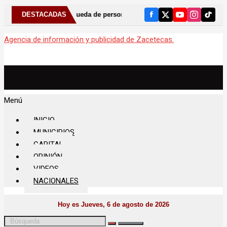
squeda de personas en centros penitenciarios
DESTACADAS
⚠️ Ante más de 
Agencia de información y publicidad de Zacetecas.
Menú
INICIO
MUNICIPIOS
CAPITAL
OPINIÓN
VIDEOS
NACIONALES
Hoy es Jueves, 6 de agosto de 2026