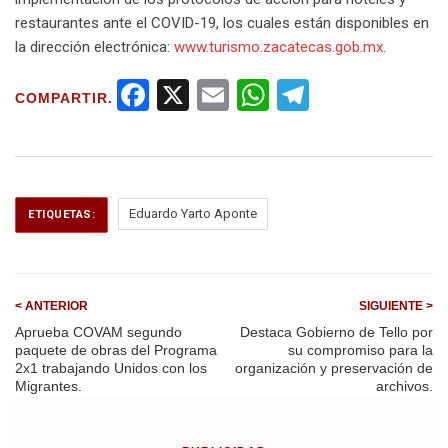
restaurantes ante el COVID-19, los cuales están disponibles en
la dirección electrónica:
www.turismo.zacatecas.gob.mx
.
F
X
E
W
T
COMPARTIR.
a
m
h
el
ce
ail
at
e
b
s
gr
o
A
a
Eduardo Yarto Aponte
ETIQUETAS:
o
p
m
k
p
< ANTERIOR
SIGUIENTE >
Aprueba COVAM segundo
Destaca Gobierno de Tello por
paquete de obras del Programa
su compromiso para la
2x1 trabajando Unidos con los
organización y preservación de
Migrantes.
archivos.