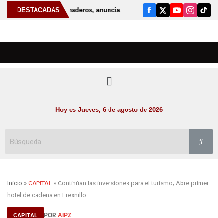
productores y ganaderos, anuncia Gobernador David Monreal nueva etapa
DESTACADAS
Hoy es Jueves, 6 de agosto de 2026
Inicio
»
CAPITAL
» Continúan las inversiones para el turismo; Abre primer
hotel de cadena en Fresnillo.
POR
AIPZ
CAPITAL