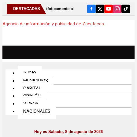
DESTACADAS
Acudir periódicamente al odontólogo puede ayudar a detectar 
Agencia de información y publicidad de Zacetecas.
INICIO
MUNICIPIOS
CAPITAL
OPINIÓN
VIDEOS
NACIONALES
Hoy es Sábado, 8 de agosto de 2026