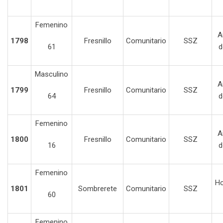
Femenino
A
1798
Fresnillo
Comunitario
SSZ
61
d
Masculino
A
1799
Fresnillo
Comunitario
SSZ
64
d
Femenino
A
1800
Fresnillo
Comunitario
SSZ
16
d
Femenino
Ho
1801
Sombrerete
Comunitario
SSZ
60
Femenino