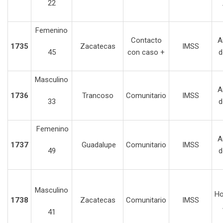
22
Femenino
Contacto
A
1735
Zacatecas
IMSS
45
con caso +
d
Masculino
A
1736
Trancoso
Comunitario
IMSS
33
d
Femenino
A
1737
Guadalupe
Comunitario
IMSS
49
d
Masculino
Ho
1738
Zacatecas
Comunitario
IMSS
41