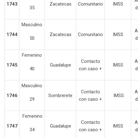
A
1743
Zacatecas
Comunitario
IMSS
35
d
Masculino
A
1744
Zacatecas
Comunitario
IMSS
50
d
Femenino
Contacto
A
1745
Guadalupe
IMSS
40
con caso +
d
Masculino
Contacto
A
1746
Sombrerete
IMSS
29
con caso +
d
Femenino
Contacto
A
1747
Guadalupe
IMSS
34
con caso +
d