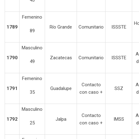
Femenino
Ho
1789
Río Grande
Comunitario
ISSSTE
89
Masculino
A
1790
Zacatecas
Comunitario
ISSSTE
49
d
Femenino
Contacto
A
1791
Guadalupe
SSZ
35
con caso +
d
Masculino
Contacto
A
1792
Jalpa
IMSS
25
con caso +
d