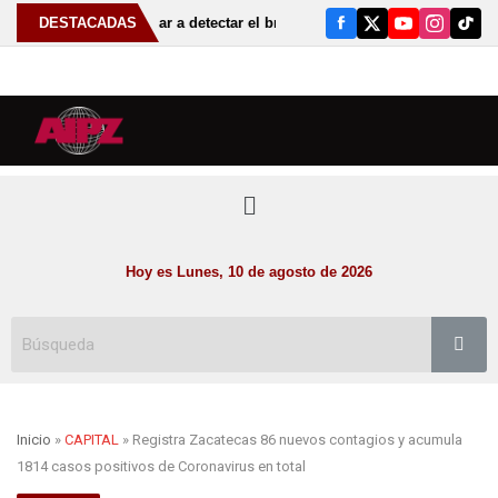
yudar a detectar el bruxismo
DESTACADAS
Anuncia Gobernador David Monrea
Hoy es Lunes, 10 de agosto de 2026
Inicio
»
CAPITAL
» Registra Zacatecas 86 nuevos contagios y acumula
1814 casos positivos de Coronavirus en total