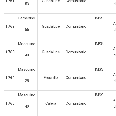
1761
Guadalupe
Comunitario
53
d
Femenino
IMSS
A
1762
Guadalupe
Comunitario
55
d
Masculino
IMSS
A
1763
Guadalupe
Comunitario
40
d
Masculino
IMSS
A
1764
Fresnillo
Comunitario
28
d
Masculino
IMSS
A
1765
Calera
Comunitario
40
d