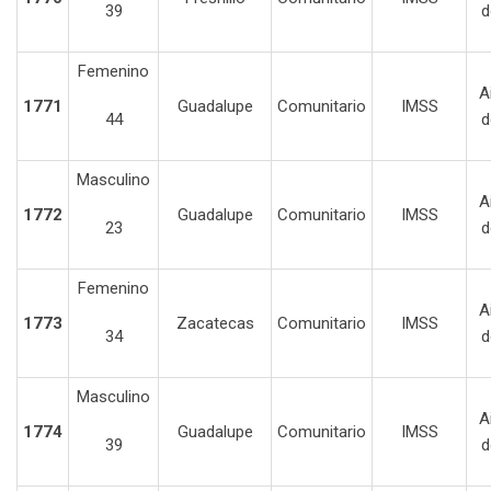
39
d
Femenino
A
1771
Guadalupe
Comunitario
IMSS
44
d
Masculino
A
1772
Guadalupe
Comunitario
IMSS
23
d
Femenino
A
1773
Zacatecas
Comunitario
IMSS
34
d
Masculino
A
1774
Guadalupe
Comunitario
IMSS
39
d