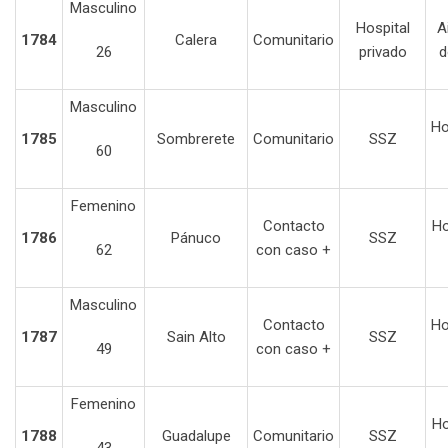
Masculino
Hospital
A
1784
Calera
Comunitario
26
privado
d
Masculino
Ho
1785
Sombrerete
Comunitario
SSZ
60
Femenino
Contacto
Ho
1786
Pánuco
SSZ
62
con caso +
Masculino
Contacto
Ho
1787
Sain Alto
SSZ
49
con caso +
Femenino
Ho
1788
Guadalupe
Comunitario
SSZ
43