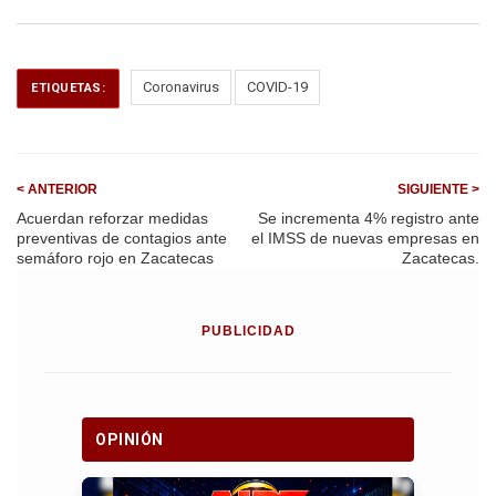
ce
ail
at
e
b
s
gr
o
A
a
Coronavirus
COVID-19
ETIQUETAS:
o
p
m
k
p
< ANTERIOR
SIGUIENTE >
Acuerdan reforzar medidas
Se incrementa 4% registro ante
preventivas de contagios ante
el IMSS de nuevas empresas en
semáforo rojo en Zacatecas
Zacatecas.
PUBLICIDAD
OPINIÓN