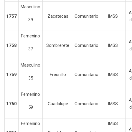
Masculino
A
1757
Zacatecas
Comunitario
IMSS
39
d
Femenino
A
1758
Sombrerete
Comunitario
IMSS
37
d
Masculino
A
1759
Fresnillo
Comunitario
IMSS
35
d
Femenino
A
1760
Guadalupe
Comunitario
IMSS
59
d
Femenino
IMSS
A