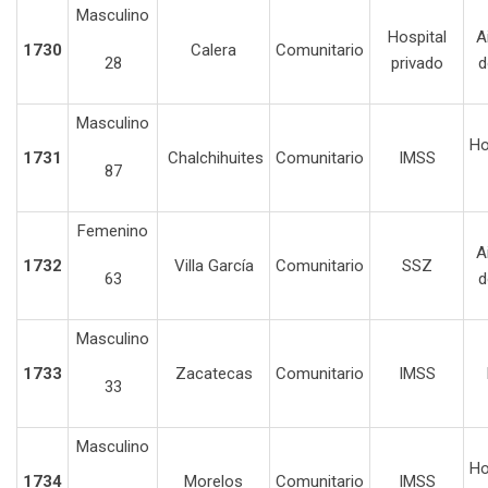
Masculino
Hospital
A
1730
Calera
Comunitario
28
privado
d
Masculino
Ho
1731
Chalchihuites
Comunitario
IMSS
87
Femenino
A
1732
Villa García
Comunitario
SSZ
63
d
Masculino
1733
Zacatecas
Comunitario
IMSS
33
Masculino
Ho
1734
Morelos
Comunitario
IMSS