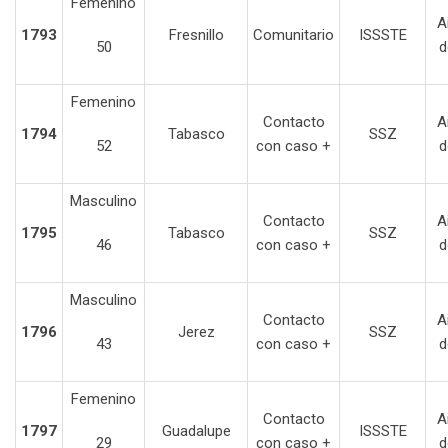
Femenino
A
1793
Fresnillo
Comunitario
ISSSTE
50
d
Femenino
Contacto
A
1794
Tabasco
SSZ
52
con caso +
d
Masculino
Contacto
A
1795
Tabasco
SSZ
46
con caso +
d
Masculino
Contacto
A
1796
Jerez
SSZ
43
con caso +
d
Femenino
Contacto
A
1797
Guadalupe
ISSSTE
29
con caso +
d