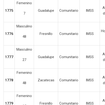
Femenino
A
1775
Guadalupe
Comunitario
IMSS
7
d
Masculino
Ho
1776
Fresnillo
Comunitario
IMSS
48
Masculino
A
1777
Guadalupe
Comunitario
IMSS
27
d
Femenino
A
1778
Zacatecas
Comunitario
IMSS
48
d
Femenino
A
1779
Fresnillo
Comunitario
IMSS