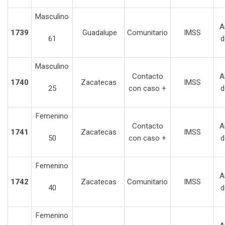
Masculino
A
1739
Guadalupe
Comunitario
IMSS
61
d
Masculino
Contacto
A
1740
Zacatecas
IMSS
25
con caso +
d
Femenino
Contacto
A
1741
Zacatecas
IMSS
50
con caso +
d
Femenino
A
1742
Zacatecas
Comunitario
IMSS
40
d
Femenino