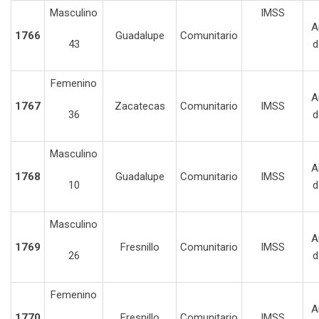
Masculino
IMSS
A
1766
Guadalupe
Comunitario
43
d
Femenino
A
1767
Zacatecas
Comunitario
IMSS
36
d
Masculino
A
1768
Guadalupe
Comunitario
IMSS
10
d
Masculino
A
1769
Fresnillo
Comunitario
IMSS
26
d
Femenino
A
1770
Fresnillo
Comunitario
IMSS