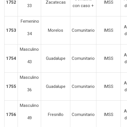
1752
Zacatecas
IMSS
33
con caso +
d
Femenino
A
1753
Morelos
Comunitario
IMSS
34
d
Masculino
A
1754
Guadalupe
Comunitario
IMSS
43
d
Masculino
A
1755
Guadalupe
Comunitario
IMSS
36
d
Masculino
A
1756
Fresnillo
Comunitario
IMSS
49
d