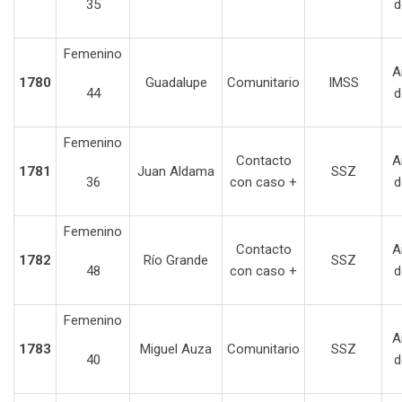
35
d
Femenino
A
1780
Guadalupe
Comunitario
IMSS
44
d
Femenino
Contacto
A
1781
Juan Aldama
SSZ
36
con caso +
d
Femenino
Contacto
A
1782
Río Grande
SSZ
48
con caso +
d
Femenino
A
1783
Miguel Auza
Comunitario
SSZ
40
d