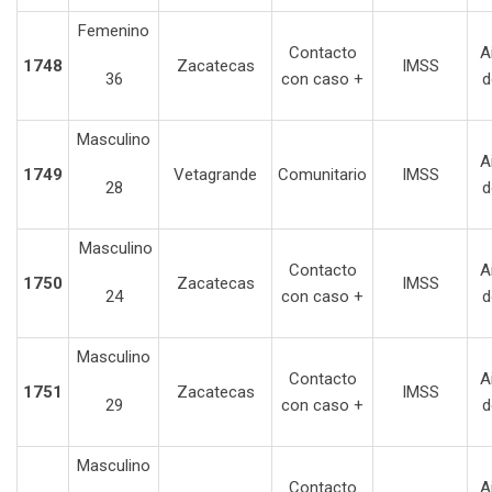
Femenino
Contacto
A
1748
Zacatecas
IMSS
36
con caso +
d
Masculino
A
1749
Vetagrande
Comunitario
IMSS
28
d
Masculino
Contacto
A
1750
Zacatecas
IMSS
24
con caso +
d
Masculino
Contacto
A
1751
Zacatecas
IMSS
29
con caso +
d
Masculino
Contacto
A