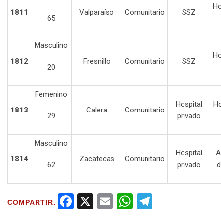
Ho
1811
Valparaíso
Comunitario
SSZ
65
Masculino
Ho
1812
Fresnillo
Comunitario
SSZ
20
Femenino
Hospital
Ho
1813
Calera
Comunitario
29
privado
Masculino
Hospital
A
1814
Zacatecas
Comunitario
62
privado
d
F
X
E
W
T
COMPARTIR.
a
m
h
el