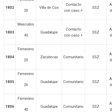
Contacto
A
1802
Villa de Cos
SSZ
20
con caso +
d
Masculino
Contacto
A
1803
Guadalupe
SSZ
45
con caso +
d
Femenino
A
1804
Zacatecas
Comunitario
SSZ
20
d
Femenino
A
1805
Guadalupe
Comunitario
SSZ
26
d
Femenino
A
1806
Guadalupe
Comunitario
SSZ
40
d