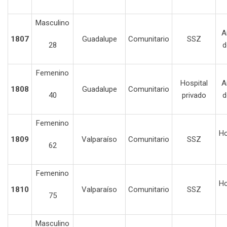
Masculino
A
1807
Guadalupe
Comunitario
SSZ
28
d
Femenino
Hospital
A
1808
Guadalupe
Comunitario
40
privado
d
Femenino
Ho
1809
Valparaíso
Comunitario
SSZ
62
Femenino
Ho
1810
Valparaíso
Comunitario
SSZ
75
Masculino