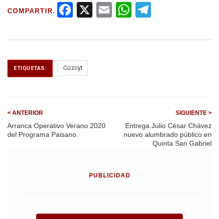
F
X
E
W
T
COMPARTIR.
a
m
h
el
ce
ail
at
e
b
s
gr
o
A
a
Cozcyt
ETIQUETAS:
o
p
m
k
p
< ANTERIOR
SIGUIENTE >
Arranca Operativo Verano 2020
Entrega Julio César Chávez
del Programa Paisano.
nuevo alumbrado público en
Quinta San Gabriel
PUBLICIDAD