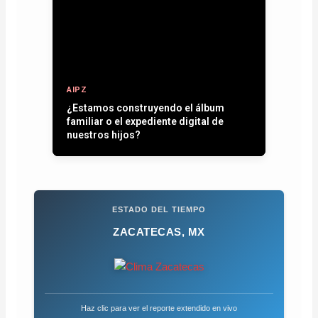
AIPZ
Entre plumas, operativos y la paz que
se quiere recuperar
ESTADO DEL TIEMPO
ZACATECAS, MX
Haz clic para ver el reporte extendido en vivo