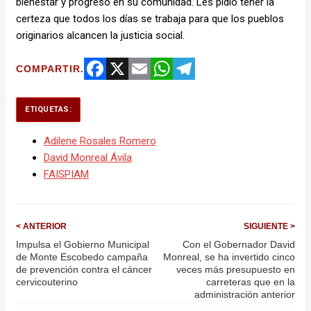
bienestar y progreso en su comunidad. Les pidió tener la
certeza que todos los días se trabaja para que los pueblos
originarios alcancen la justicia social.
COMPARTIR.
Facebook
X
Email
WhatsApp
Telegram
ETIQUETAS:
Adilene Rosales Romero
David Monreal Ávila
FAISPIAM
< ANTERIOR
SIGUIENTE >
Impulsa el Gobierno Municipal
Con el Gobernador David
de Monte Escobedo campaña
Monreal, se ha invertido cinco
de prevención contra el cáncer
veces más presupuesto en
cervicouterino
carreteras que en la
administración anterior