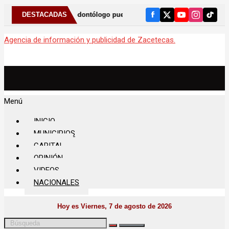
e al odontólogo puede ayudar a detectar el bruxismo
DESTACADAS
⚠️ Anunci
Agencia de información y publicidad de Zacetecas.
Menú
INICIO
MUNICIPIOS
CAPITAL
OPINIÓN
VIDEOS
NACIONALES
Hoy es Viernes, 7 de agosto de 2026