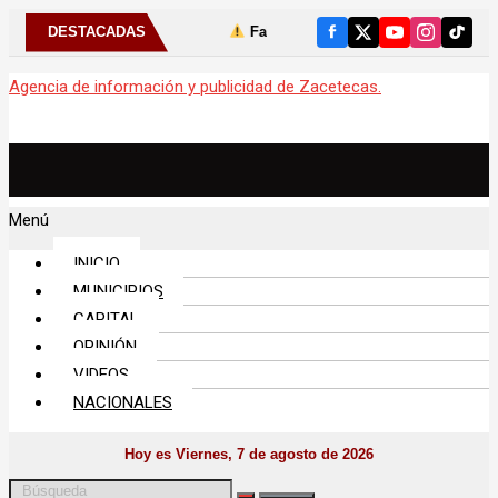
io
DESTACADAS
Fabiola Rodríguez fortalece las tradiciones de Susticacán 
Agencia de información y publicidad de Zacetecas.
Menú
INICIO
MUNICIPIOS
CAPITAL
OPINIÓN
VIDEOS
NACIONALES
Hoy es Viernes, 7 de agosto de 2026