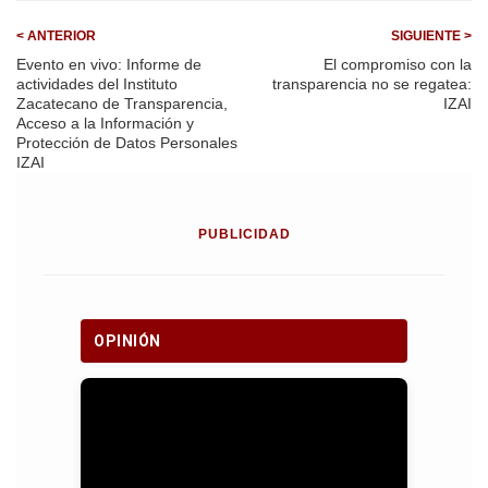
k
p
< ANTERIOR
SIGUIENTE >
Evento en vivo: Informe de
El compromiso con la
actividades del Instituto
transparencia no se regatea:
Zacatecano de Transparencia,
IZAI
Acceso a la Información y
Protección de Datos Personales
IZAI
PUBLICIDAD
OPINIÓN