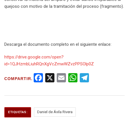
quejoso con motivo de la tramitación del proceso (fragmento).
Descarga el documento completo en el siguiente enlace:
https://drive.google.com/open?
id=1QJHzmbLiuhRQnXgVcZmwWZvzPPSOlp0Z
F
X
E
W
T
COMPARTIR.
a
m
h
el
ce
ail
at
e
b
s
gr
o
A
a
Daniel de Ávila Rivera
ETIQUETAS:
o
p
m