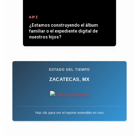
AIPZ
Entre plumas, operativos y la paz que
se quiere recuperar
ESTADO DEL TIEMPO
ZACATECAS, MX
Haz clic para ver el reporte extendido en vivo