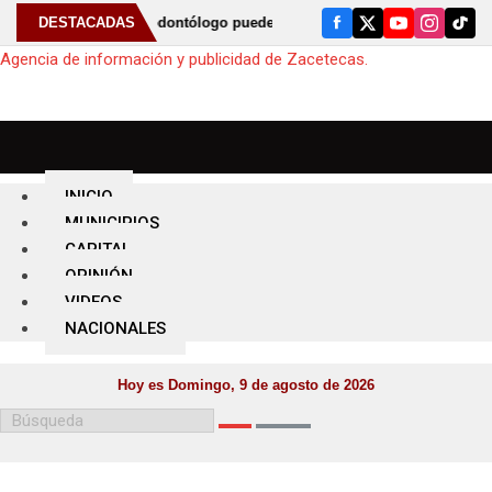
 al odontólogo puede ayudar a detectar el bruxismo
DESTACADAS
⚠️ Anuncia
Agencia de información y publicidad de Zacetecas.
M
INICIO
e
MUNICIPIOS
n
CAPITAL
ú
OPINIÓN
VIDEOS
NACIONALES
Hoy es Domingo, 9 de agosto de 2026