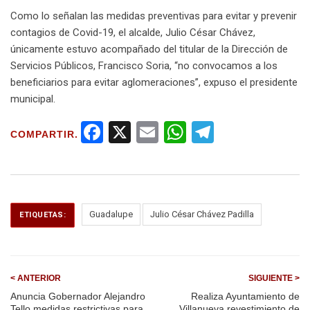
Como lo señalan las medidas preventivas para evitar y prevenir
contagios de Covid-19, el alcalde, Julio César Chávez,
únicamente estuvo acompañado del titular de la Dirección de
Servicios Públicos, Francisco Soria, “no convocamos a los
beneficiarios para evitar aglomeraciones”, expuso el presidente
municipal.
F
X
E
W
T
COMPARTIR.
a
m
h
el
ce
ail
at
e
b
s
gr
o
A
a
Guadalupe
Julio César Chávez Padilla
ETIQUETAS:
o
p
m
k
p
< ANTERIOR
SIGUIENTE >
Anuncia Gobernador Alejandro
Realiza Ayuntamiento de
Tello medidas restrictivas para
Villanueva revestimiento de