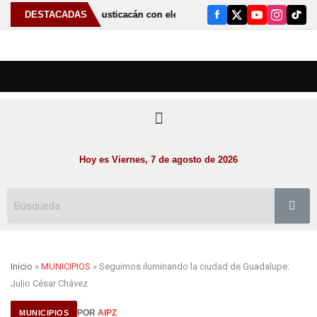
s tradiciones de Susticacán con elección de la Reina de la Feria Cultural
DESTACADAS
Hoy es Viernes, 7 de agosto de 2026
Inicio
»
MUNICIPIOS
» Seguimos iluminando la ciudad de Guadalupe:
Julio César Chávez
POR
AIPZ
MUNICIPIOS