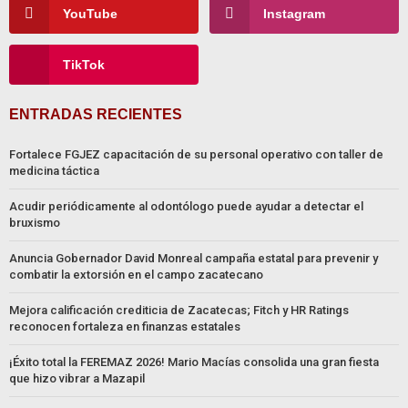
YouTube
Instagram
TikTok
ENTRADAS RECIENTES
Fortalece FGJEZ capacitación de su personal operativo con taller de
medicina táctica
Acudir periódicamente al odontólogo puede ayudar a detectar el
bruxismo
Anuncia Gobernador David Monreal campaña estatal para prevenir y
combatir la extorsión en el campo zacatecano
Mejora calificación crediticia de Zacatecas; Fitch y HR Ratings
reconocen fortaleza en finanzas estatales
¡Éxito total la FEREMAZ 2026! Mario Macías consolida una gran fiesta
que hizo vibrar a Mazapil