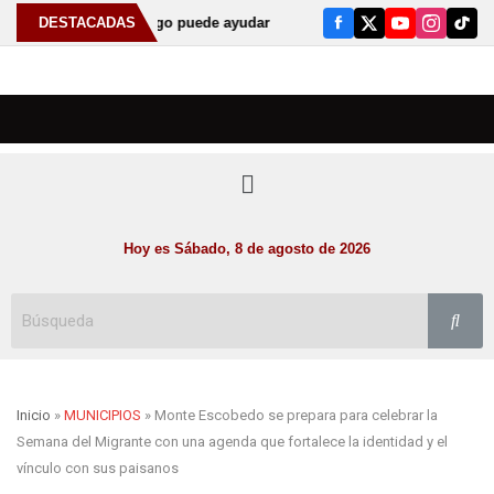
ente al odontólogo puede ayudar a detectar el bruxismo
DESTACADAS
⚠️ Anu
Hoy es Sábado, 8 de agosto de 2026
Inicio
»
MUNICIPIOS
» Monte Escobedo se prepara para celebrar la
Semana del Migrante con una agenda que fortalece la identidad y el
vínculo con sus paisanos