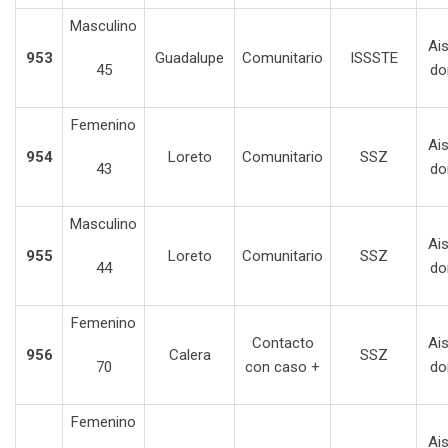
Masculino
Ai
953
Guadalupe
Comunitario
ISSSTE
45
do
Femenino
Ai
954
Loreto
Comunitario
SSZ
43
do
Masculino
Ai
955
Loreto
Comunitario
SSZ
44
do
Femenino
Contacto
Ai
956
Calera
SSZ
70
con caso +
do
Femenino
Ai