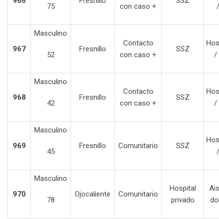
966
Fresnillo
SSZ
75
con caso +
Masculino
Contacto
Hos
967
Fresnillo
SSZ
52
con caso +
/
Masculino
Contacto
Hos
968
Fresnillo
SSZ
42
con caso +
/
Masculino
Hos
969
Fresnillo
Comunitario
SSZ
45
Masculino
Hospital
Ai
970
Ojocaliente
Comunitario
78
privado
do