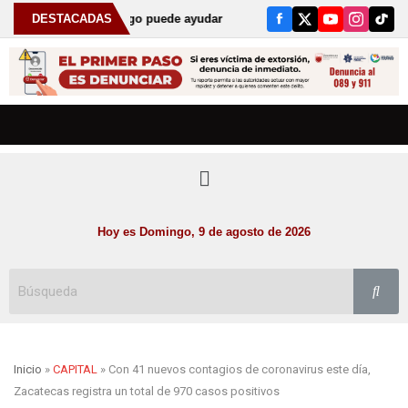
l odontólogo puede ayudar a detectar el bruxismo
DESTACADAS
Anuncia Go
Hoy es Domingo, 9 de agosto de 2026
Inicio
»
CAPITAL
» Con 41 nuevos contagios de coronavirus este día,
Zacatecas registra un total de 970 casos positivos