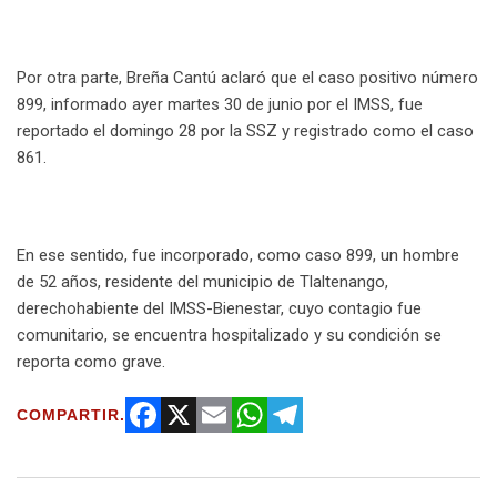
Por otra parte, Breña Cantú aclaró que el caso positivo número
899, informado ayer martes 30 de junio por el IMSS, fue
reportado el domingo 28 por la SSZ y registrado como el caso
861.
En ese sentido, fue incorporado, como caso 899, un hombre
de 52 años, residente del municipio de Tlaltenango,
derechohabiente del IMSS-Bienestar, cuyo contagio fue
comunitario, se encuentra hospitalizado y su condición se
reporta como grave.
COMPARTIR.
F
X
E
W
T
a
m
h
e