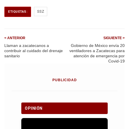
c
a
a
l
SSZ
ETIQUETAS:
e
i
t
e
b
l
s
g
o
A
r
< ANTERIOR
SIGUIENTE >
o
p
a
Llaman a zacatecanos a
Gobierno de México envía 20
contribuir al cuidado del drenaje
ventiladores a Zacatecas para
k
p
m
sanitario
atención de emergencia por
Covid-19
PUBLICIDAD
OPINIÓN