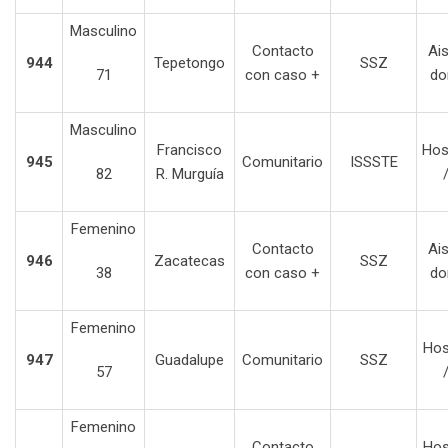
Masculino
Contacto
Ai
944
Tepetongo
SSZ
71
con caso +
do
Masculino
Francisco
Hos
945
Comunitario
ISSSTE
82
R. Murguía
Femenino
Contacto
Ai
946
Zacatecas
SSZ
38
con caso +
do
Femenino
Hos
947
Guadalupe
Comunitario
SSZ
57
Femenino
Contacto
Hos