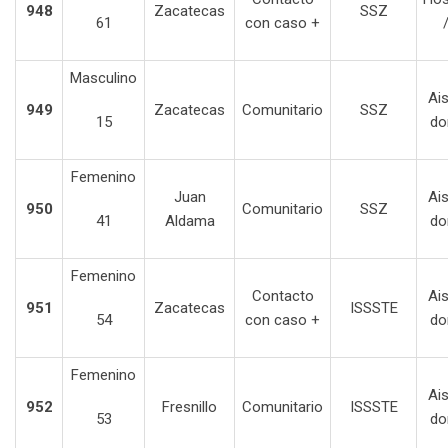
948
Zacatecas
SSZ
61
con caso +
Masculino
Ai
949
Zacatecas
Comunitario
SSZ
15
do
Femenino
Juan
Ai
950
Comunitario
SSZ
41
Aldama
do
Femenino
Contacto
Ai
951
Zacatecas
ISSSTE
54
con caso +
do
Femenino
Ai
952
Fresnillo
Comunitario
ISSSTE
53
do