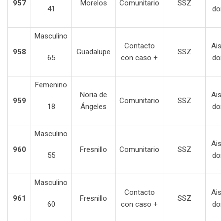
957
Morelos
Comunitario
SSZ
41
do
Masculino
Contacto
Ai
958
Guadalupe
SSZ
65
con caso +
do
Femenino
Noria de
Ai
959
Comunitario
SSZ
18
Ángeles
do
Masculino
Ai
960
Fresnillo
Comunitario
SSZ
55
do
Masculino
Contacto
Ai
961
Fresnillo
SSZ
60
con caso +
do