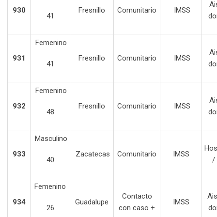
Ais
930
Fresnillo
Comunitario
IMSS
41
do
Femenino
Ais
931
Fresnillo
Comunitario
IMSS
41
do
Femenino
Ais
932
Fresnillo
Comunitario
IMSS
48
do
Masculino
Hos
933
Zacatecas
Comunitario
IMSS
40
/
Femenino
Contacto
Ai
934
Guadalupe
IMSS
26
con caso +
do