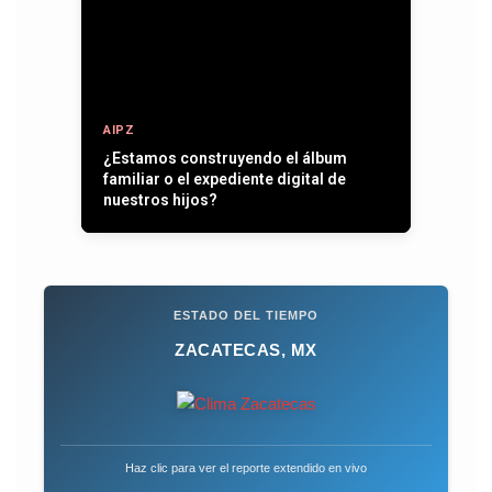
AIPZ
Entre plumas, operativos y la paz que
se quiere recuperar
ESTADO DEL TIEMPO
ZACATECAS, MX
Haz clic para ver el reporte extendido en vivo