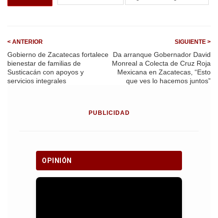
o
A
a
o
p
m
k
p
< ANTERIOR
SIGUIENTE >
Gobierno de Zacatecas fortalece
Da arranque Gobernador David
bienestar de familias de
Monreal a Colecta de Cruz Roja
Susticacán con apoyos y
Mexicana en Zacatecas, “Esto
servicios integrales
que ves lo hacemos juntos”
PUBLICIDAD
OPINIÓN