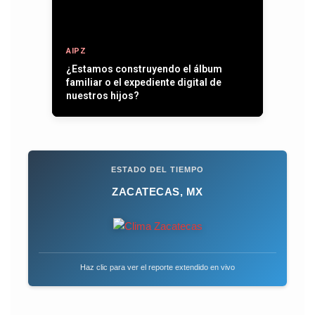
AIPZ
Entre plumas, operativos y la paz que
se quiere recuperar
ESTADO DEL TIEMPO
ZACATECAS, MX
Haz clic para ver el reporte extendido en vivo