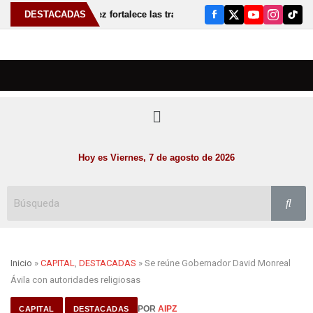
abiola Rodríguez fortalece las tradiciones de Susticacán con elección de 
DESTACADAS
Hoy es Viernes, 7 de agosto de 2026
Inicio
»
CAPITAL
,
DESTACADAS
» Se reúne Gobernador David Monreal
Ávila con autoridades religiosas
POR
AIPZ
CAPITAL
DESTACADAS