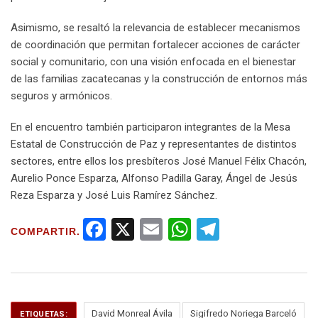
Asimismo, se resaltó la relevancia de establecer mecanismos
de coordinación que permitan fortalecer acciones de carácter
social y comunitario, con una visión enfocada en el bienestar
de las familias zacatecanas y la construcción de entornos más
seguros y armónicos.
En el encuentro también participaron integrantes de la Mesa
Estatal de Construcción de Paz y representantes de distintos
sectores, entre ellos los presbíteros José Manuel Félix Chacón,
Aurelio Ponce Esparza, Alfonso Padilla Garay, Ángel de Jesús
Reza Esparza y José Luis Ramírez Sánchez.
F
X
E
W
T
COMPARTIR.
a
m
h
el
ce
ail
at
e
b
s
gr
David Monreal Ávila
Sigifredo Noriega Barceló
ETIQUETAS: