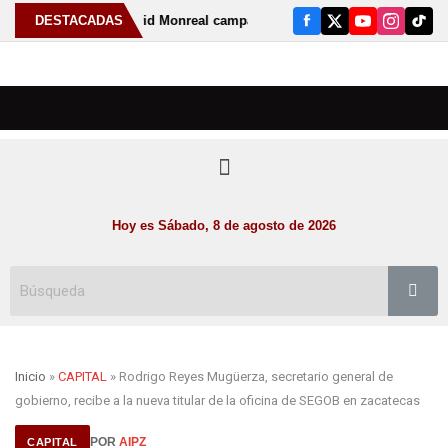
 Gobernador David Monreal campaña estatal para prevenir y combatir la
DESTACADAS
Hoy es Sábado, 8 de agosto de 2026
Inicio
»
CAPITAL
» Rodrigo Reyes Mugüerza, secretario general de
gobierno, recibe a la nueva titular de la oficina de SEGOB en zacatecas
POR
AIPZ
CAPITAL