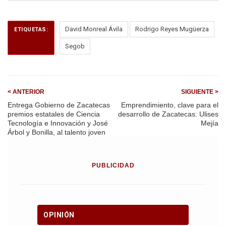
ce
ail
at
e
b
s
gr
o
A
a
David Monreal Ávila
Rodrigo Reyes Mugüerza
ETIQUETAS:
o
p
m
Segob
k
p
< ANTERIOR
SIGUIENTE >
Entrega Gobierno de Zacatecas
Emprendimiento, clave para el
premios estatales de Ciencia
desarrollo de Zacatecas: Ulises
Tecnología e Innovación y José
Mejía
Árbol y Bonilla, al talento joven
PUBLICIDAD
OPINIÓN