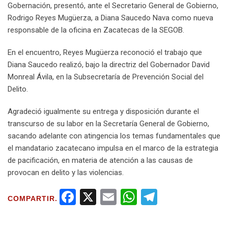
Gobernación, presentó, ante el Secretario General de Gobierno,
Rodrigo Reyes Mugüerza, a Diana Saucedo Nava como nueva
responsable de la oficina en Zacatecas de la SEGOB.
En el encuentro, Reyes Mugüerza reconoció el trabajo que
Diana Saucedo realizó, bajo la directriz del Gobernador David
Monreal Ávila, en la Subsecretaría de Prevención Social del
Delito.
Agradeció igualmente su entrega y disposición durante el
transcurso de su labor en la Secretaría General de Gobierno,
sacando adelante con atingencia los temas fundamentales que
el mandatario zacatecano impulsa en el marco de la estrategia
de pacificación, en materia de atención a las causas de
provocan en delito y las violencias.
F
X
E
W
T
COMPARTIR.
a
m
h
el