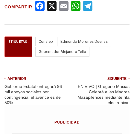
F
X
E
W
T
COMPARTIR.
a
m
h
el
ce
ail
at
e
b
s
gr
o
A
a
Conalep
Edmundo Morones Dueñas
ETIQUETAS:
o
p
m
Gobernador Alejandro Tello
k
p
< ANTERIOR
SIGUIENTE >
Gobierno Estatal entregará 96
EN VIVO | Gregorio Macias
mil apoyos sociales por
Celebrá a las Madres
contingencia; el avance es de
Mazapilences mediante rifa
50%.
electronica.
PUBLICIDAD