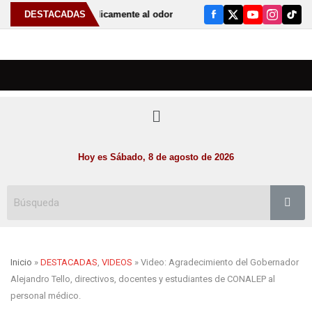
Acudir periódicamente al odontólogo puede ayudar a detectar el b
DESTACADAS
Hoy es Sábado, 8 de agosto de 2026
Inicio
»
DESTACADAS
,
VIDEOS
» Video: Agradecimiento del Gobernador
Alejandro Tello, directivos, docentes y estudiantes de CONALEP al
personal médico.